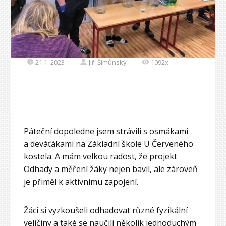
21.1. 2023
Jiří Šimůnský
1092x
Páteční dopoledne jsem strávili s osmákami
a deváťákami na Základní škole U Červeného
kostela. A mám velkou radost, že projekt
Odhady a měření žáky nejen bavil, ale zároveň
je přiměl k aktivnímu zapojení.
Žáci si vyzkoušeli odhadovat různé fyzikální
veličiny a také se naučili několik jednoduchým