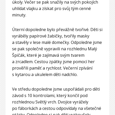
úkoly. Večer se pak snažily na svých pokojích
uhlídat vlajku a získat pro svůj tým cenné
minuty.
Úterní dopoledne bylo převážně tvořivé. Děti si
vyráběly papírové žabičky, tvořily masky
a stavěly v lese malé domečky. Odpoledne jsme
se pak společně vypravili na rozhlednu Malý
Špičák, které je zajímavá svým tvarem
a zrcadlem. Cestou zpátky jsme pomocí her
prověřili paměť a rychlost. Večerní zpívání
s kytarou a ukulelem děti nadchlo.
Ve středu dopoledne jsme uspořádali pro děti
závod s 10 kontrolami, který končil pod
rozhlednou Světlý vrch. Dvojice vyrážely
po fáborkách a cestou odpovídaly na všetečné
otázky. Odpoledne si pak děti vyzkoušely