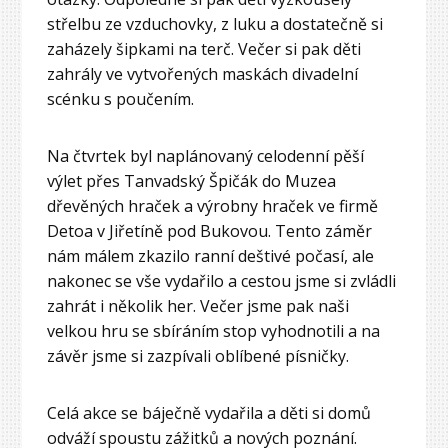
střelbu ze vzduchovky, z luku a dostatečně si
zaházely šipkami na terč. Večer si pak děti
zahrály ve vytvořených maskách divadelní
scénku s poučením.
Na čtvrtek byl naplánovaný celodenní pěší
výlet přes Tanvadský Špičák do Muzea
dřevěných hraček a výrobny hraček ve firmě
Detoa v Jiřetíně pod Bukovou. Tento záměr
nám málem zkazilo ranní deštivé počasí, ale
nakonec se vše vydařilo a cestou jsme si zvládli
zahrát i několik her. Večer jsme pak naši
velkou hru se sbíráním stop vyhodnotili a na
závěr jsme si zazpívali oblíbené písničky.
Celá akce se báječně vydařila a děti si domů
odváží spoustu zážitků a nových poznání.