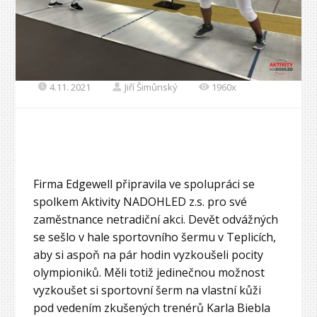
4.11. 2021
Jiří Šimůnský
1960x
Firma Edgewell připravila ve spolupráci se
spolkem Aktivity NADOHLED z.s. pro své
zaměstnance netradiční akci. Devět odvážných
se sešlo v hale sportovního šermu v Teplicích,
aby si aspoň na pár hodin vyzkoušeli pocity
olympioniků. Měli totiž jedinečnou možnost
vyzkoušet si sportovní šerm na vlastní kůži
pod vedením zkušených trenérů Karla Biebla