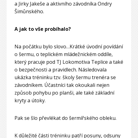
a Jirky Jakeše a aktivního závodníka Ondry
Šimůnského.
A jak to vše probíhalo?
Na počátku bylo slovo…Krátké úvodní povídání
o šermu, o teplickém mládežnickém oddíle,
který pracuje pod TJ Lokomotiva Teplice a také
o bezpečnosti a pravidlech. Následovala
ukázka tréninku tzv. školy šermu trenéra se
závodníkem. Účastníci tak okoukali nejen
způsob pohybu po planši, ale také základní
kryty a útoky.
Pak se šlo převlékat do šermířského obleku.
K důležité části tréninku patří posuny, odsuny