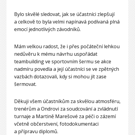
Bylo skvělé sledovat, jak se účastníci zlepšují
a celkově to byla velmi napínavá podívaná plná
emocí jednotlivých závodníků.
Mám velkou radost, že i přes počáteční lehkou
nedůvěru k mému návrhu uspořádat
teambuilding ve sportovním šermu se akce
nadmíru povedla a její účastníci se ve zpětných
vazbách dotazovali, kdy si mohou jít zase
šermovat.
Děkuji všem účastníkům za skvělou atmosféru,
trenérům a Ondrovi za soudcování a zvládnutí
turnaje a Martině Marešové za péči o zázemí
včetně občerstvení, fotodokumentaci
a přípravu diplomů.