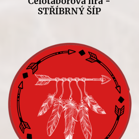
Celotáborová hra -
STŘÍBRNÝ ŠÍP