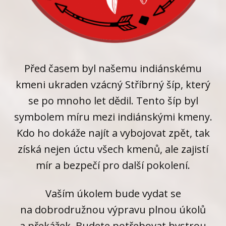
Před časem byl našemu indiánskému
kmeni ukraden vzácný Stříbrný šíp, který
se po mnoho let dědil. Tento šíp byl
symbolem míru mezi indiánskými kmeny.
Kdo ho dokáže najít a vybojovat zpět, tak
získá nejen úctu všech kmenů, ale zajistí
mír a bezpečí pro další pokolení.
Vaším úkolem bude vydat se
na dobrodružnou výpravu plnou úkolů
a překážek. Budete potřebovat bystrou