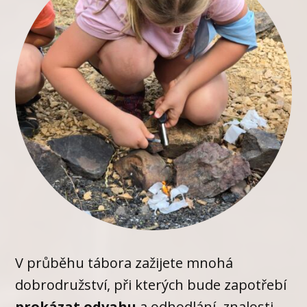
V průběhu tábora zažijete mnohá
dobrodružství, při kterých bude zapotřebí
prokázat odvahu
a odhodlání, znalosti