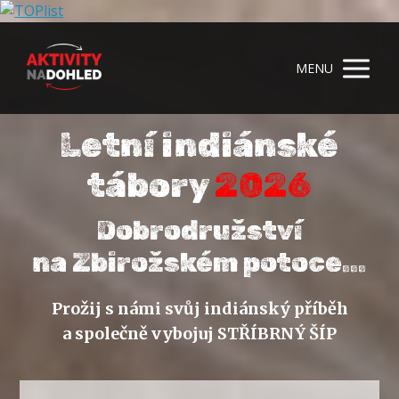
MENU
Letní indiánské
tábory
2026
Dobrodružství
na Zbirožském potoce...
Prožij s námi svůj indiánský příběh
a společně vybojuj STŘÍBRNÝ ŠÍP