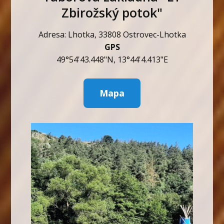
Zbirožský potok"
Adresa: Lhotka, 33808 Ostrovec-Lhotka
GPS
49°54'43.448"N, 13°44'4.413"E
Mapa