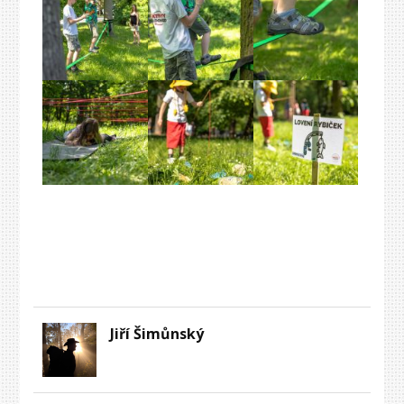
Jiří Šimůnský