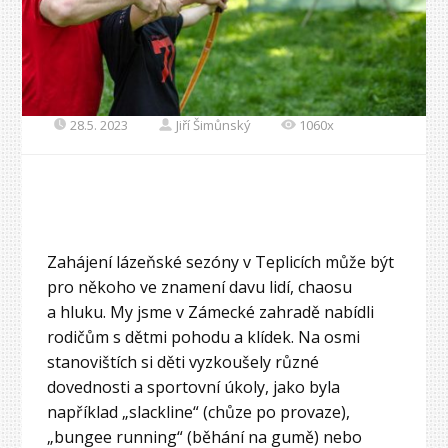
28.5. 2023
Jiří Šimůnský
1060x
Zahájení lázeňské sezóny v Teplicích může být
pro někoho ve znamení davu lidí, chaosu
a hluku. My jsme v Zámecké zahradě nabídli
rodičům s dětmi pohodu a klídek. Na osmi
stanovištích si děti vyzkoušely různé
dovednosti a sportovní úkoly, jako byla
například „slackline“ (chůze po provaze),
„bungee running“ (běhání na gumě) nebo