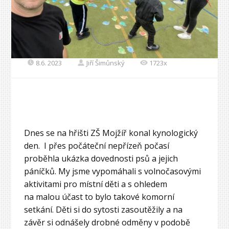
8.6. 2023
Jiří Šimůnský
1723x
Dnes se na hřišti ZŠ Mojžíř konal kynologický
den. I přes počáteční nepřízeň počasí
proběhla ukázka dovednosti psů a jejich
páníčků. My jsme vypomáhali s volnočasovými
aktivitami pro místní děti a s ohledem
na malou účast to bylo takové komorní
setkání. Děti si do sytosti zasoutěžily a na
závěr si odnášely drobné odměny v podobě