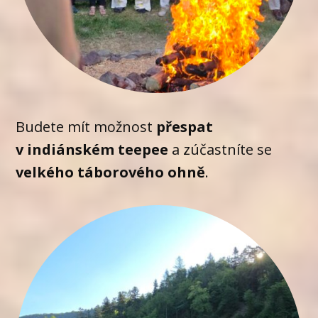
Budete mít možnost
přespat
v indiánském
teepee
a zúčastníte se
velkého táborového ohně
.