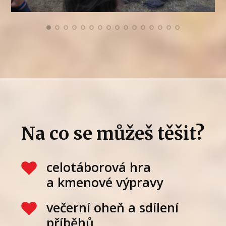
Na co se můžeš těšit?
celotáborová hra
a kmenové výpravy
večerní oheň a sdílení
příběhů