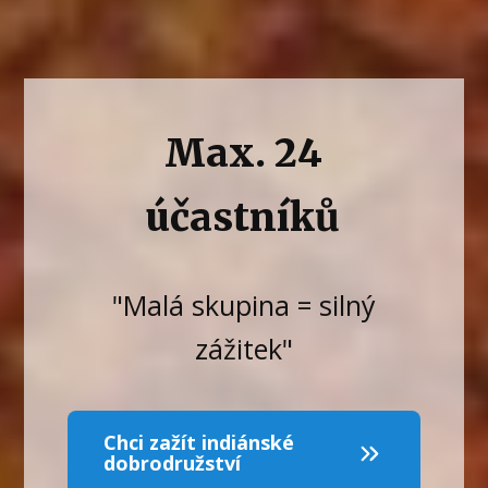
Max. 24
účastníků
"Malá skupina = silný
zážitek"
Chci zažít indiánské
dobrodružství