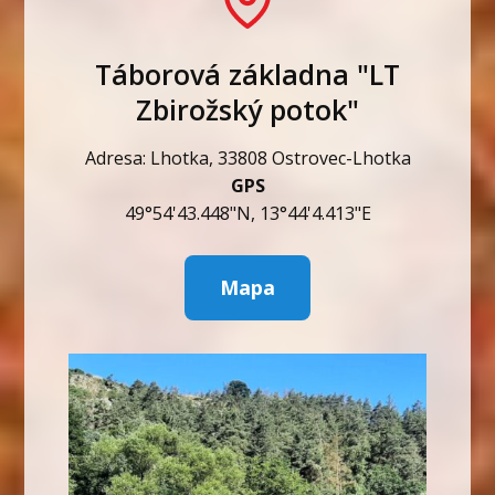
Táborová základna "LT
Zbirožský potok"
Adresa: Lhotka, 33808 Ostrovec-Lhotka
GPS
49°54'43.448"N, 13°44'4.413"E
Mapa