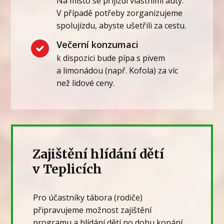
Na místo se přijíždí vlastními auty.
V případě potřeby zorganizujeme
spolujízdu, abyste ušetřili za cestu.
Večerní konzumaci
k dispozici bude pípa s pivem
a limonádou (např. Kofola) za víc
než lidové ceny.
Zajištění hlídání dětí
v Teplicích
Pro účastníky tábora (rodiče)
připravujeme možnost zajištění
programu a hlídání dětí po dobu konání