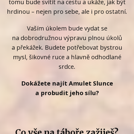
tomu bude svítit na cestu a ukáže, jak být
hrdinou – nejen pro sebe, ale i pro ostatní.
Vaším úkolem bude vydat se
na dobrodružnou výpravu plnou úkolů
a překážek. Budete potřebovat bystrou
mysl, šikovné ruce a hlavně odhodlané
srdce.
Dokážete najít Amulet Slunce
a probudit jeho sílu?
Co vše na táboře zažiješ?