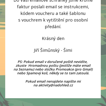
Do Vaší emailové schránky jsme kromě
faktur poslali email se instrukcemi,
kódem voucheru a také šablonu
s vouchrem k vytištění pro osobní
předání.
Krásný den
Jiří Šimůnský - Šimi
PS:
Pokud email v doručené poště nevidíte,
zkuste Hromadnou poštu (jestliže máte email
na Seznamu) nebo složku Promoakce (pro Gmail)
nebo Spamový koš, někdy se to tam zatoulá.
Pokud email nenajdete napište mi
na aktivity@nadohled.cz